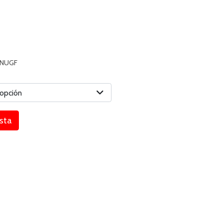
4NUGF
 opción
esta