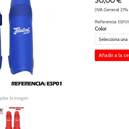
30,00 €
(IVA General 21% 
Referencia:
ESP01
Color
Selecciona una
Añadir a la c
pliar la imagen